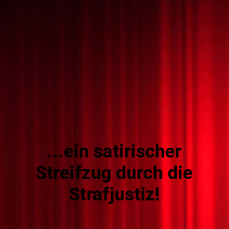
...ein satirischer
Streifzug durch die
Strafjustiz!