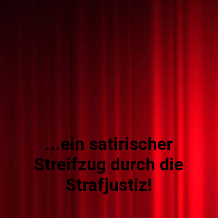
...ein satirischer
Streifzug durch die
Strafjustiz!